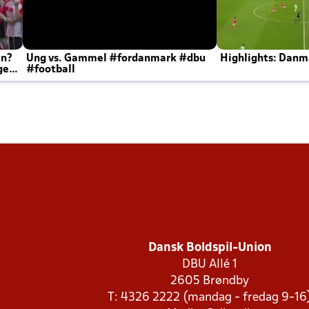
en?
Ung vs. Gammel #fordanmark #dbu
Highlights: Danma
ger
#football
Dansk Boldspil-Union
DBU Allé 1
2605 Brøndby
T: 4326 2222 (mandag - fredag 9-16