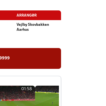
ARRANGØR
Vejlby Skovbakken
Aarhus
 9999
01:58
01:58