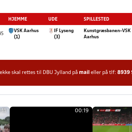
HJEMME
UDE
SPILLESTED
VSK Aarhus
IF Lyseng
Kunstgræsbanen-VSK
45
(1)
(3)
Aarhus
ke skal rettes til DBU Jylland på
mail
eller på tlf:
8939
:11
00:19