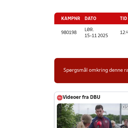
KAMPNR
DATO
TID
LØR.
980198
12:
15-11 2025
Spørgsmål omkring denne ræk
Videoer fra DBU
05