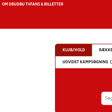
OM DBU
DBU TV
FANS & BILLETTER
KLUB/HOLD
RÆKK
UDVIDET KAMPSØGNING