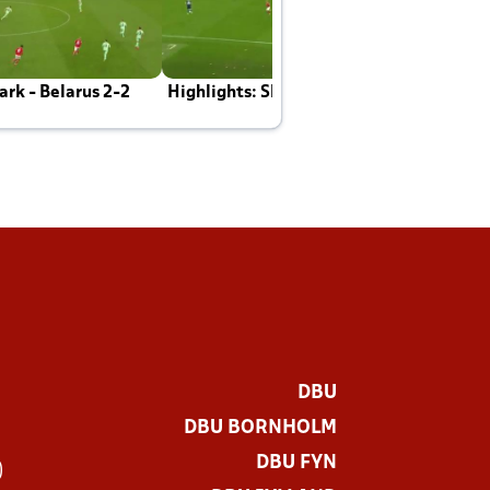
rk - Belarus 2-2
Highlights: Skotland - Danmark 4-2
J
E
DBU
DBU BORNHOLM
DBU FYN
)