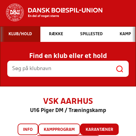
Hvad vil du søge efter?
KLUB/HOLD
RÆKKE
SPILLESTED
KAMP
INDHOLD OG NYHEDER
Find en klub eller et hold
STILLINGER, RESULTATER, KLUBBER OG
HOLD
VSK AARHUS
U16 Piger DM / Træningskamp
INFO
KAMPPROGRAM
KARANTÆNER