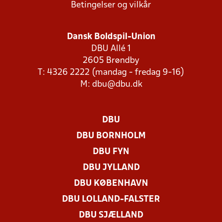
Betingelser og vilkår
Dansk Boldspil-Union
DBU Allé 1
2605 Brøndby
T: 4326 2222 (mandag - fredag 9-16)
M:
dbu@dbu.dk
DBU
DBU BORNHOLM
DBU FYN
DBU JYLLAND
DBU KØBENHAVN
DBU LOLLAND-FALSTER
DBU SJÆLLAND