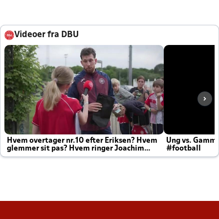
Videoer fra DBU
Hvem overtager nr.10 efter Eriksen? Hvem
Ung vs. Gamm
glemmer sit pas? Hvem ringer Joachim
#football
altid til efter kampe?