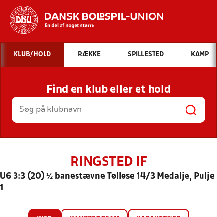
Hvad vil du søge efter?
KLUB/HOLD
RÆKKE
SPILLESTED
KAMP
INDHOLD OG NYHEDER
Find en klub eller et hold
STILLINGER, RESULTATER, KLUBBER OG
HOLD
RINGSTED IF
U6 3:3 (20) ½ banestævne Tølløse 14/3 Medalje, Pulje
1