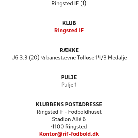
Ringsted IF (1)
KLUB
Ringsted IF
RÆKKE
U6 3:3 (20) ½ banestævne Tølløse 14/3 Medalje
PULJE
Pulje 1
KLUBBENS POSTADRESSE
Ringsted If - Fodboldhuset
Stadion Allé 6
4100 Ringsted
Kontor@rif-fodbold.dk