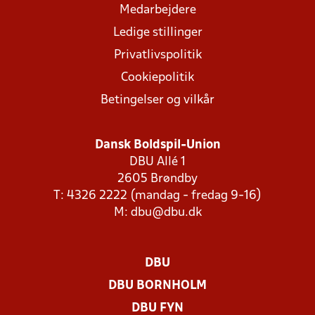
Medarbejdere
Ledige stillinger
Privatlivspolitik
Cookiepolitik
Betingelser og vilkår
Dansk Boldspil-Union
DBU Allé 1
2605 Brøndby
T: 4326 2222 (mandag - fredag 9-16)
M:
dbu@dbu.dk
DBU
DBU BORNHOLM
DBU FYN