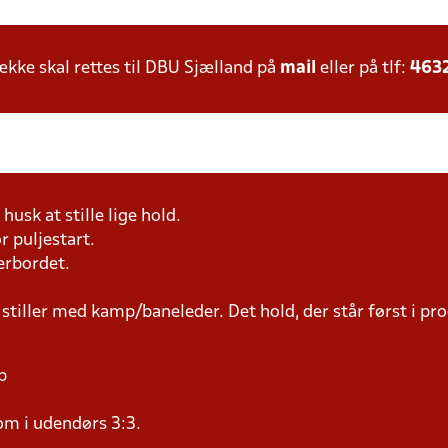
ke skal rettes til DBU Sjælland på
mail
eller på tlf:
463
husk at stille lige hold.
r puljestart.
erbordet.
 stiller med kamp/baneleder. Det hold, der står først i p
p
om i udendørs 3:3.