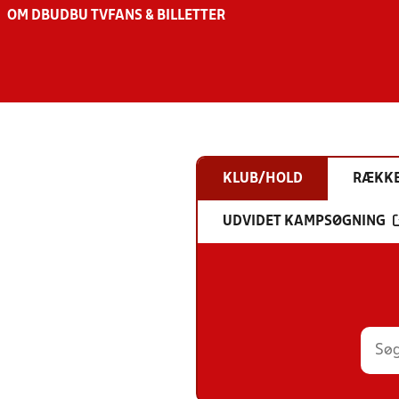
OM DBU
DBU TV
FANS & BILLETTER
KLUB/HOLD
RÆKK
UDVIDET KAMPSØGNING