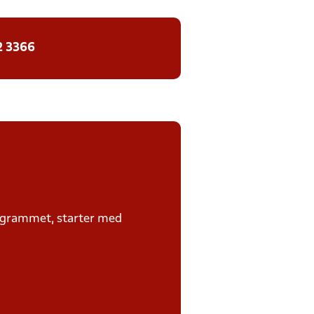
2 3366
rogrammet, starter med