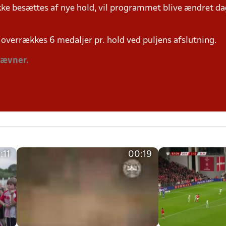
ke besættes af nye hold, vil programmet blive ændret dag
overrækkes 6 medaljer pr. hold ved puljens afslutning.
tævner.
:11
00:19