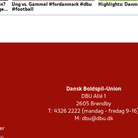
en?
Ung vs. Gammel #fordanmark #dbu
Highlights: Danma
ger
#football
Dansk Boldspil-Union
DBU Allé 1
2605 Brøndby
T: 4326 2222 (mandag - fredag 9-16
M:
dbu@dbu.dk
ger