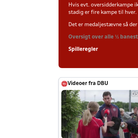
Hvis evt. oversidderkampe ik
stadig er fire kampe til hver.
Det er medaljestævne så der 
Oversigt over alle ½ banes
Spilleregler
Videoer fra DBU
05