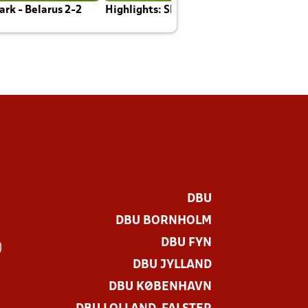
rk - Belarus 2-2
Highlights: Skotland - Danmark 4-2
J
E
DBU
DBU BORNHOLM
DBU FYN
)
DBU JYLLAND
DBU KØBENHAVN