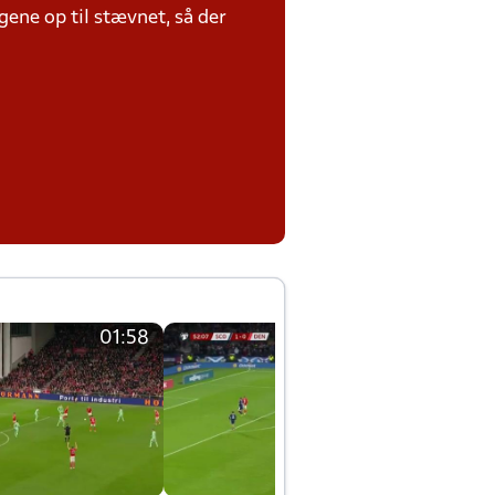
ene op til stævnet, så der
01:58
01:58