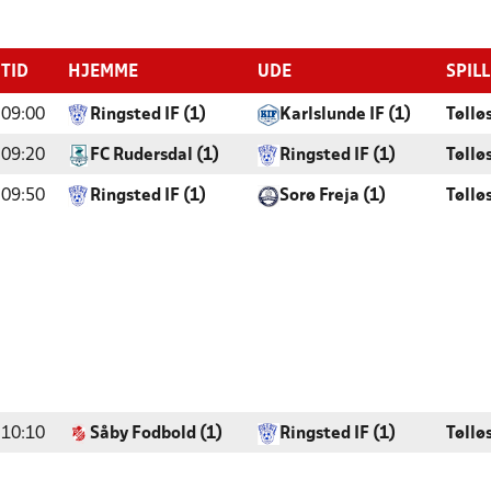
TID
HJEMME
UDE
SPIL
09:00
Ringsted IF (1)
Karlslunde IF (1)
Tøllø
09:20
FC Rudersdal (1)
Ringsted IF (1)
Tøllø
09:50
Ringsted IF (1)
Sorø Freja (1)
Tøllø
10:10
Såby Fodbold (1)
Ringsted IF (1)
Tøllø