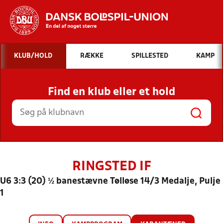
Hvad vil du søge efter?
KLUB/HOLD
RÆKKE
SPILLESTED
KAMP
INDHOLD OG NYHEDER
Find en klub eller et hold
STILLINGER, RESULTATER, KLUBBER OG
HOLD
RINGSTED IF
U6 3:3 (20) ½ banestævne Tølløse 14/3 Medalje, Pulje
1