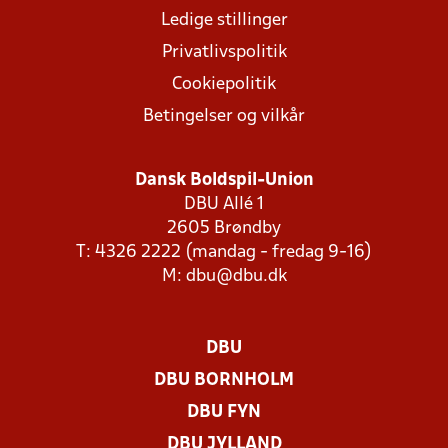
Ledige stillinger
Privatlivspolitik
Cookiepolitik
Betingelser og vilkår
Dansk Boldspil-Union
DBU Allé 1
2605 Brøndby
T: 4326 2222 (mandag - fredag 9-16)
M:
dbu@dbu.dk
DBU
DBU BORNHOLM
DBU FYN
DBU JYLLAND