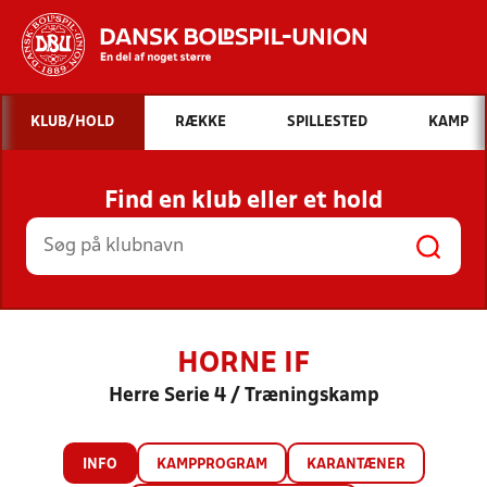
Hvad vil du søge efter?
KLUB/HOLD
RÆKKE
SPILLESTED
KAMP
INDHOLD OG NYHEDER
Find en klub eller et hold
STILLINGER, RESULTATER, KLUBBER OG
HOLD
HORNE IF
Herre Serie 4 / Træningskamp
INFO
KAMPPROGRAM
KARANTÆNER