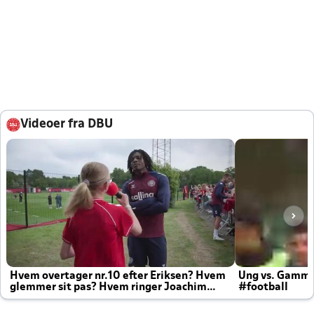
Videoer fra DBU
Hvem overtager nr.10 efter Eriksen? Hvem
Ung vs. Gamm
glemmer sit pas? Hvem ringer Joachim
#football
altid til efter kampe?