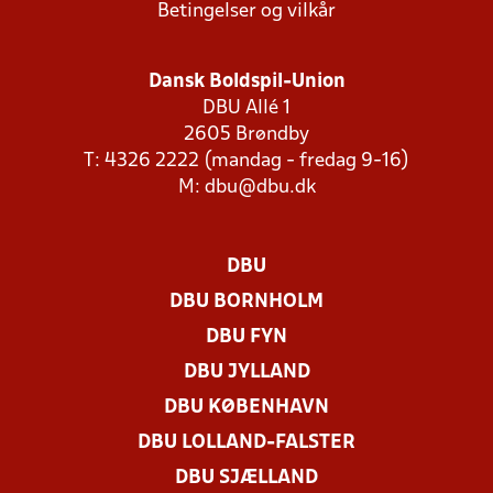
Betingelser og vilkår
Dansk Boldspil-Union
DBU Allé 1
2605 Brøndby
T: 4326 2222 (mandag - fredag 9-16)
M:
dbu@dbu.dk
DBU
DBU BORNHOLM
DBU FYN
DBU JYLLAND
DBU KØBENHAVN
DBU LOLLAND-FALSTER
DBU SJÆLLAND