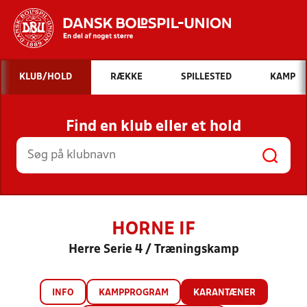
Hvad vil du søge efter?
KLUB/HOLD
RÆKKE
SPILLESTED
KAMP
INDHOLD OG NYHEDER
Find en klub eller et hold
STILLINGER, RESULTATER, KLUBBER OG
HOLD
HORNE IF
Herre Serie 4 / Træningskamp
INFO
KAMPPROGRAM
KARANTÆNER