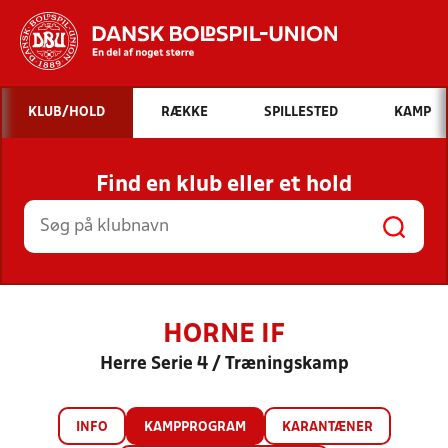
Hvad vil du søge efter?
KLUB/HOLD
RÆKKE
SPILLESTED
KAMP
INDHOLD OG NYHEDER
Find en klub eller et hold
STILLINGER, RESULTATER, KLUBBER OG
HOLD
HORNE IF
Herre Serie 4 / Træningskamp
INFO
KAMPPROGRAM
KARANTÆNER