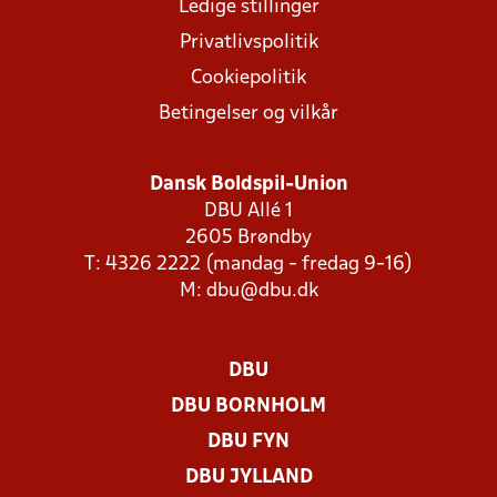
Ledige stillinger
Privatlivspolitik
Cookiepolitik
Betingelser og vilkår
Dansk Boldspil-Union
DBU Allé 1
2605 Brøndby
T: 4326 2222 (mandag - fredag 9-16)
M:
dbu@dbu.dk
DBU
DBU BORNHOLM
DBU FYN
DBU JYLLAND