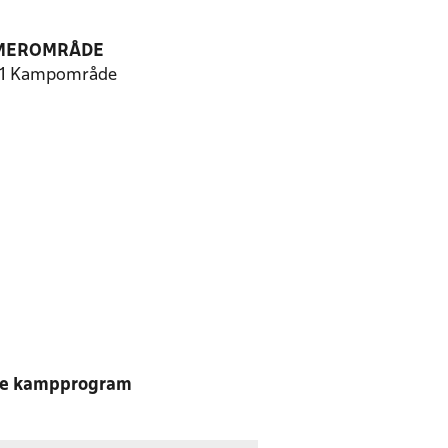
MEROMRÅDE
 1 Kampområde
e kampprogram