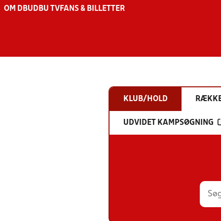
OM DBU
DBU TV
FANS & BILLETTER
KLUB/HOLD
RÆKK
UDVIDET KAMPSØGNING