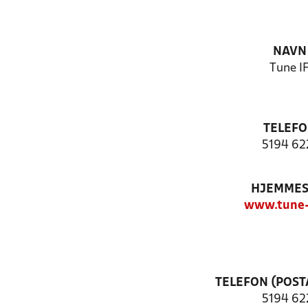
NAVN
Tune I
TELEF
5194 62
HJEMMES
www.tune-
TELEFON (POST
5194 62