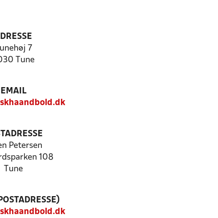
DRESSE
unehøj 7
030 Tune
EMAIL
skhaandbold.dk
TADRESSE
en Petersen
rdsparken 108
Tune
(POSTADRESSE)
skhaandbold.dk