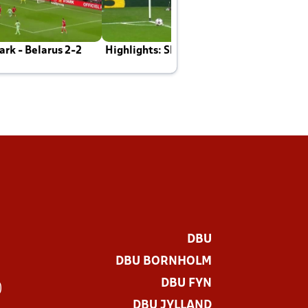
rk - Belarus 2-2
Highlights: Skotland - Danmark 4-2
J
E
DBU
DBU BORNHOLM
DBU FYN
)
DBU JYLLAND