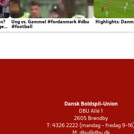
en?
Ung vs. Gammel #fordanmark #dbu
Highlights: Danma
ger
#football
Dansk Boldspil-Union
DBU Allé 1
2605 Brøndby
T: 4326 2222 (mandag - fredag 9-16
M:
dbu@dbu.dk