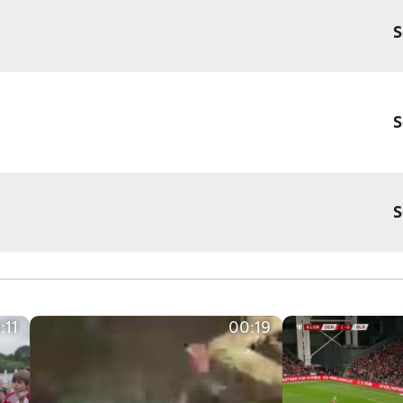
S
S
S
:11
00:19