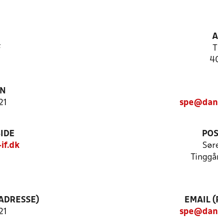
A
F
T
4
ON
21
spe@dan
IDE
POS
if.dk
Sør
Tinggå
ADRESSE)
EMAIL 
21
spe@dan