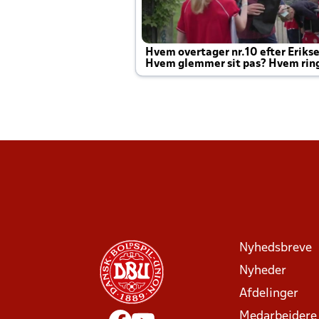
Hvem overtager nr.10 efter Eriks
Hvem glemmer sit pas? Hvem rin
Joachim altid til efter kampe?
Nyhedsbreve
Nyheder
Afdelinger
Medarbejdere