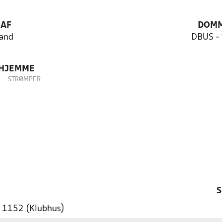
 AF
DOM
and
DBUS -
 HJEMME
STRØMPER
S
0 1152 (Klubhus)