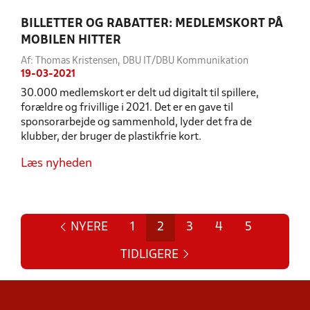
BILLETTER OG RABATTER: MEDLEMSKORT PÅ
MOBILEN HITTER
Af: Thomas Kristensen, DBU IT/DBU Kommunikation
19-03-2021
30.000 medlemskort er delt ud digitalt til spillere,
forældre og frivillige i 2021. Det er en gave til
sponsorarbejde og sammenhold, lyder det fra de
klubber, der bruger de plastikfrie kort.
Læs nyheden
NYERE
1
2
3
4
5
TIDLIGERE