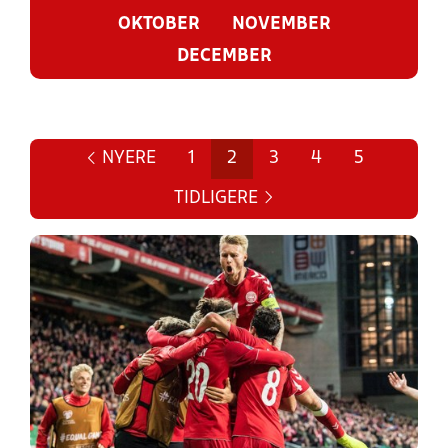
OKTOBER
NOVEMBER
DECEMBER
NYERE
1
2
3
4
5
TIDLIGERE