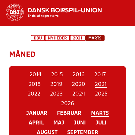
Hvad vil du søge efter?
DBU
NYHEDER
2021
MARTS
INDHOLD OG NYHEDER
MÅNED
STILLINGER, RESULTATER, KLUBBER OG
HOLD
2014
2015
2016
2017
2018
2019
2020
2021
2022
2023
2024
2025
2026
JANUAR
FEBRUAR
MARTS
APRIL
MAJ
JUNI
JULI
AUGUST
SEPTEMBER