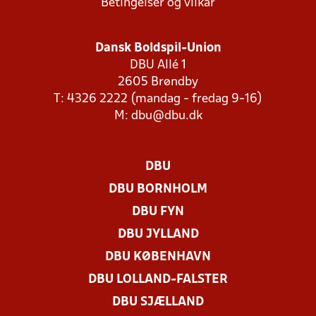
Betingelser og vilkår
Dansk Boldspil-Union
DBU Allé 1
2605 Brøndby
T: 4326 2222 (mandag - fredag 9-16)
M:
dbu@dbu.dk
DBU
DBU BORNHOLM
DBU FYN
DBU JYLLAND
DBU KØBENHAVN
DBU LOLLAND-FALSTER
DBU SJÆLLAND