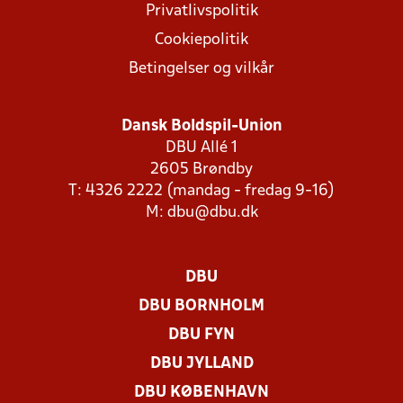
Privatlivspolitik
Cookiepolitik
Betingelser og vilkår
Dansk Boldspil-Union
DBU Allé 1
2605 Brøndby
T: 4326 2222 (mandag - fredag 9-16)
M:
dbu@dbu.dk
DBU
DBU BORNHOLM
DBU FYN
DBU JYLLAND
DBU KØBENHAVN