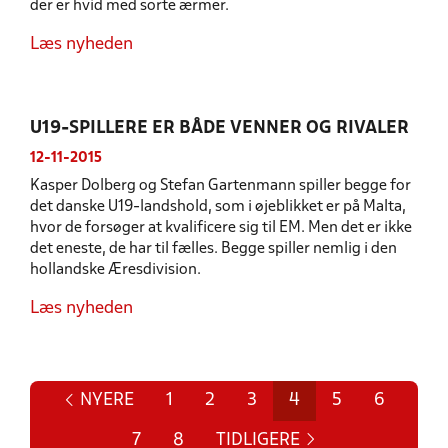
der er hvid med sorte ærmer.
Læs nyheden
U19-SPILLERE ER BÅDE VENNER OG RIVALER
12-11-2015
Kasper Dolberg og Stefan Gartenmann spiller begge for
det danske U19-landshold, som i øjeblikket er på Malta,
hvor de forsøger at kvalificere sig til EM. Men det er ikke
det eneste, de har til fælles. Begge spiller nemlig i den
hollandske Æresdivision.
Læs nyheden
NYERE
1
2
3
4
5
6
7
8
TIDLIGERE